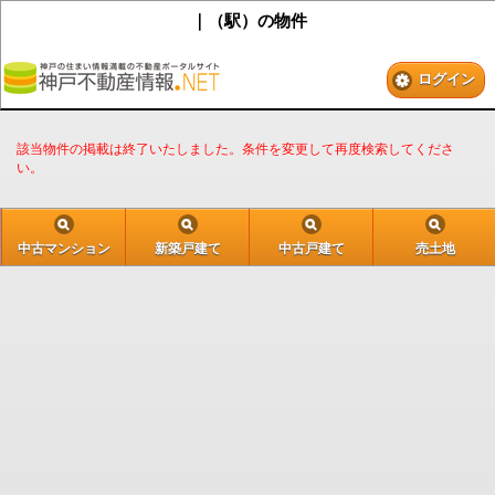
｜（駅）の物件
※ お名前とご連絡先（１つ以上）は必ずご記入ください。
ログイン
お客様のご連絡先
お名前
該当物件の掲載は終了いたしました。条件を変更して再度検索してくださ
い。
メールアドレス/電話番号
（いずれか１つ）
中古マンション
新築戸建て
中古戸建て
売土地
【個人情報について】
入力された内容は全て「神戸不動産情報.NET」に通知されま
す。
「神戸不動産情報.NET」での個人情報の取り扱いについては
プライバシーポリシー
をご覧ください。
プライバシーポリシーに同意する
中古マンション