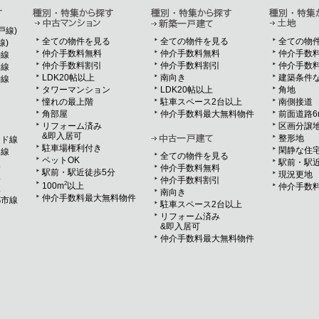
戸線)
全ての物件を見る
全ての物件を見る
全ての物
線)
仲介手数料無料
仲介手数料無料
仲介手数
神線
仲介手数料割引
仲介手数料割引
仲介手数
岸線
LDK20帖以上
南向き
建築条件
神線
タワーマンション
LDK20帖以上
角地
憧れの最上階
駐車スペース2台以上
南側接道
角部屋
仲介手数料最大無料物件
前面道路6
リフォーム済み
区画分譲
&即入居可
整形地
ンド線
駐車場権利付き
閑静な住
ド線
全ての物件を見る
ペットOK
駅前・駅近
線
仲介手数料無料
駅前・駅近徒歩5分
現況更地
線
仲介手数料割引
2
100m
以上
仲介手数
線
南向き
仲介手数料最大無料物件
都市線
駐車スペース2台以上
リフォーム済み
&即入居可
仲介手数料最大無料物件