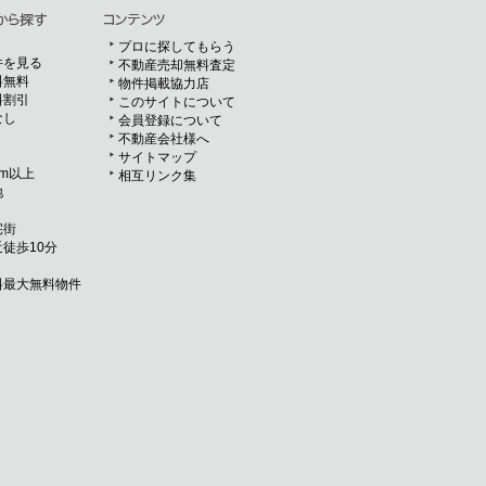
プロに探してもらう
件を見る
不動産売却無料査定
料無料
物件掲載協力店
料割引
このサイトについて
なし
会員登録について
不動産会社様へ
サイトマップ
m以上
相互リンク集
地
宅街
徒歩10分
料最大無料物件