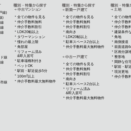
戸線)
全ての物件を見る
全ての物件を見る
全ての物
線)
仲介手数料無料
仲介手数料無料
仲介手数
神線
仲介手数料割引
仲介手数料割引
仲介手数
岸線
LDK20帖以上
南向き
建築条件
神線
タワーマンション
LDK20帖以上
角地
憧れの最上階
駐車スペース2台以上
南側接道
角部屋
仲介手数料最大無料物件
前面道路6
リフォーム済み
区画分譲
&即入居可
整形地
ンド線
駐車場権利付き
閑静な住
ド線
全ての物件を見る
ペットOK
駅前・駅近
線
仲介手数料無料
駅前・駅近徒歩5分
現況更地
線
仲介手数料割引
2
100m
以上
仲介手数
線
南向き
仲介手数料最大無料物件
都市線
駐車スペース2台以上
リフォーム済み
&即入居可
仲介手数料最大無料物件