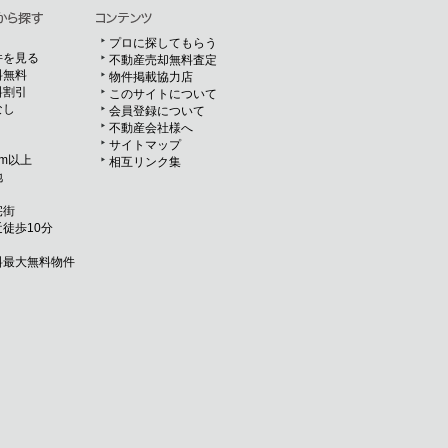
プロに探してもらう
件を見る
不動産売却無料査定
料無料
物件掲載協力店
料割引
このサイトについて
なし
会員登録について
不動産会社様へ
サイトマップ
m以上
相互リンク集
地
宅街
徒歩10分
料最大無料物件